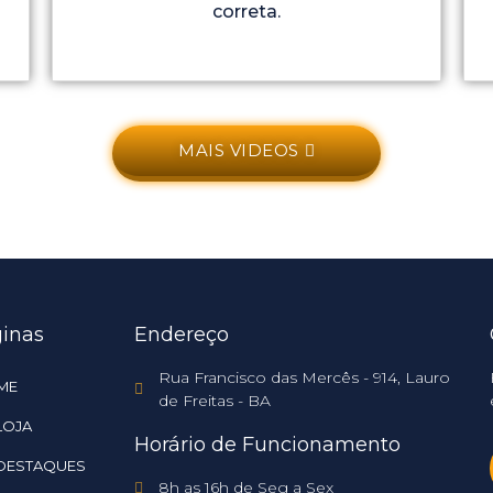
correta.
MAIS VIDEOS
inas
Endereço
Rua Francisco das Mercês - 914, Lauro
ME
de Freitas - BA
LOJA
Horário de Funcionamento
DESTAQUES
8h as 16h de Seg a Sex