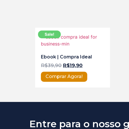
Sale!
Ebook | Compra Ideal
R$
39,90
R$
19,90
Comprar Agora!
Entre para o nosso 