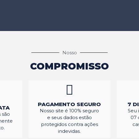
Nosso
COMPROMISSO
PAGAMENTO SEGURO
7 D
ATA
Nosso site é 100% seguro
Seu 
 são
e seus dados estão
07 
mente
protegidos contra ações
ca
o.
indevidas.