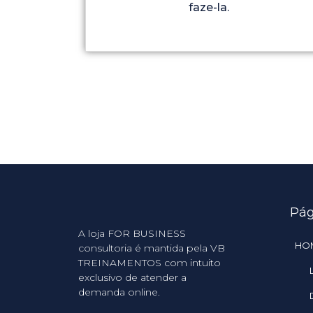
faze-la.
Pág
A loja FOR BUSINESS
HO
consultoria é mantida pela VB
TREINAMENTOS com intuito
exclusivo de atender a
demanda online.